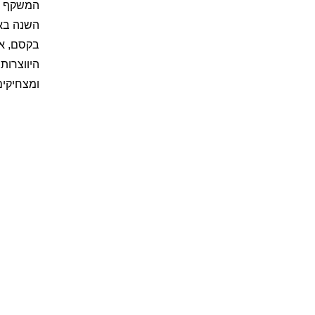
המשקף את
השנה באס
בקסם, אם
היווצרות
ומצחיקים