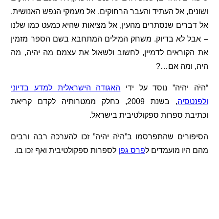
ושונים, אל העתיד והעבר הרחוקים, אל מעמקי הנפש האנושית,
אל דברים שנסתרים מהעין, אל מציאות שהיא כמעט כמו שלנו
– אבל לא בדיוק. משחק המילים המתחבא בשם הספר מזמין
את הקוראים לדמיין, לחשוב ולשאול את עצמם מה יהיה, מה
היה, ומה אם…?
“היֹה יהיה” נוסד על ידי
האגודה הישראלית למדע בדיוני
ולפנטסיה
, בשנת 2009, כחלק ממטרותיה לקדם קריאת
וכתיבת ספרות ספקולטיבית בישראל.
הסיפורים שהתפרסמו ב”היֹה יהיה” זכו להערכה רבה ורבים
מהם היו מועמדים ל
פרס גפן
לספרות ספקולטיבית ואף זכו בו.