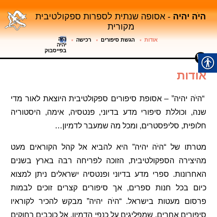
היֹה יהיה
- אסופה שנתית לספרות ספקולטיבית
מקורית
היה
אודות
הגשת סיפורים
רכישה
*
*
*
יהיה
בפייסבוק
אודות
“היֹה יהיה” – אסופת סיפורים ספקולטיבית היוצאת לאור מדי
שנה, וכוללת סיפורי מדע בדיוני, פנטסיה, אימה, היסטוריה
חלופית, סליפסטרים, ומכל מה שמעבר לדמיון…
מטרתו של “היֹה יהיה” היא להביא אל קהל הקוראים מעט
מהיצירה הספקולטיבית, הזוכה לפריחה רבה בארץ בשנים
האחרונות. ספרי מדע בדיוני ופנטסיה ישראלים ניתן למצוא
כיום בכל חנות ספרים, אך סיפורים קצרים זוכים לבמות
פרסום מעטות בישראל. “היֹה יהיה” מבקש להכיר לקוראיו
סיפורים אחרים, שמפליגים על כנפי הדמיון, אל כוכבים רחוקים